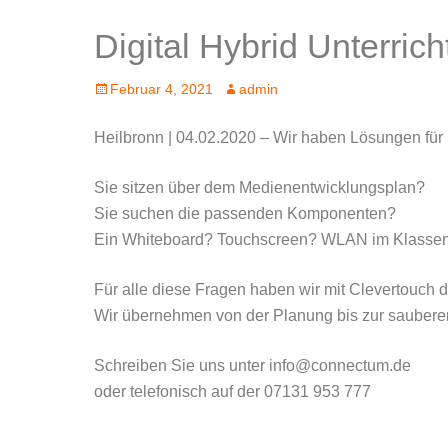
Digital Hybrid Unterrich
Posted
Author
Februar 4, 2021
admin
on
Heilbronn | 04.02.2020 – Wir haben Lösungen für S
Sie sitzen über dem Medienentwicklungsplan?
Sie suchen die passenden Komponenten?
Ein Whiteboard? Touchscreen? WLAN im Klassenz
Für alle diese Fragen haben wir mit Clevertouch 
Wir übernehmen von der Planung bis zur sauberen 
Schreiben Sie uns unter info@connectum.de
oder telefonisch auf der 07131 953 777
Medienentwicklungsplan, ELA Anlage, Schule, Hybridunterricht, digital, Heilbronn,