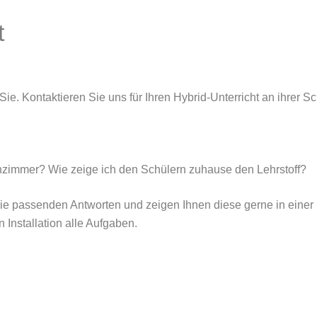
t
ie. Kontaktieren Sie uns für Ihren Hybrid-Unterricht an ihrer 
immer? Wie zeige ich den Schülern zuhause den Lehrstoff?
die passenden Antworten und zeigen Ihnen diese gerne in einer
Installation alle Aufgaben.
 Unterland, Hochschule, Unterricht, G+M, Hekatron, Kamera, Leinwand, Beamer, Tafel elektronisch, Keine K