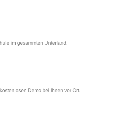
Schule im gesammten Unterland.
 kostenlosen Demo bei Ihnen vor Ort.
reide mehr, Lockdown, Corona