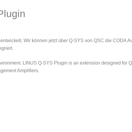
Plugin
ntwickelt. Wir können jetzt über Q-SYS von QSC die CODA Audi
riert.
vironment. LINUS Q-SYS Plugin is an extension designed for Q
ement Amplifiers.
 Unterland, Hochschule, Unterricht, G+M, Hekatron, Kamera, Leinwand, Beamer, Tafel elektronisch, Keine
iss
 . . . . . . . . . . . . . . . . . . . . . . . . . . . . . . . . . . . . . . . . . . . . . . . . . . . . . . . . . . . . . . . . . . . . . . . . . . .
. . . . . . . . . . . . . . . . . . . . . . . . . . . . . . . . . . . . . . . . . . . . . . . . . . . . . . . . . . . . . . . . . . . . . . . . . .
cks, Medienentwicklungsplan, ELA Anlage, Schule, Hybridunterricht, digital, Whit
Keine Kreide mehr, Stadthalle Schule Hochschule, Medienentwicklungsplan, ELA Anl
a, Leinwand, Beamer, Tafel elektronisch, Keine Kreide mehr.
kustik db akustik Heilbronn heisst jetzt connectum Medientechnik CODA-Audio CO