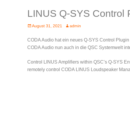
LINUS Q-SYS Control 
Posted
Author
August 31, 2021
admin
on
CODA Audio hat ein neues Q-SYS Control Plugin e
CODA Audio nun auch in die QSC Systemwelt integ
Control LINUS Amplifiers within QSC’s Q-SYS En
remotely control CODA LINUS Loudspeaker Manag
Medienentwicklungsplan, ELA Anlage, Schule, Hybridunterricht, digital, Heilbronn,
Goodie, Inzidenz bei Null, Verstärker Tonanlage, Boxen, schwarze Kisten auch in we
. . . . . . . . . . . . . . . . . . . . . . . . . . . . . . . . . . . . . . . . . . . . . . . . . . . . . . . . . . .
. . . . . . . . . . . . . . . . . . . . . . . . . . . . . . . . . . . . . . . . . . . . . . . . . . . . . . . . . . 
Cadenbach Audio, beste PA der Welt, Cadenbach.eu, Ton Groen su
Hekatron, Cynap, Kamera, Leinwand, Beamer, Tafel elektronisch, 
Unterland, Hochschule, Unterricht, G+M, Hekatron, Cynap, Kamer
http://www.dbakustik.de/ Dieter Brauch Akustik dbakustik db-a