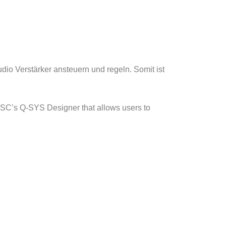
o Verstärker ansteuern und regeln. Somit ist
SC’s Q-SYS Designer that allows users to
 Kreide mehr, Lockdown, Corona CODA Audio QSC Q-Sys neues Plugin geiler Scheiß,
 . . . . . . . . . . . . . . . . . . . . . . . . . . . . . . . . . . . . . . . . . . . . . . . . . . . . . . . . . . .
 . . . . . . . . . . . . . . . . . . . . . . . . . . . . . . . . . . . . . . . . . . . . . . . . . . . . . Tum,
eboard, Heilbronn, Unterland, Hochschule, Unterricht, G+M,
age, Schule, Hybridunterricht, digital, Whiteboard, Heilbronn,
DAAudio CODA Audio QSC Crestron